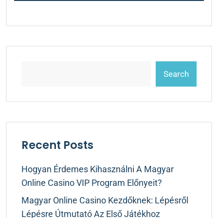
Search
Recent Posts
Hogyan Érdemes Kihasználni A Magyar
Online Casino VIP Program Előnyeit?
Magyar Online Casino Kezdőknek: Lépésről
Lépésre Útmutató Az Első Játékhoz