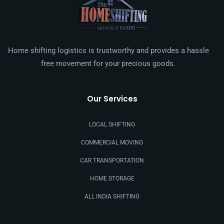
Home shifting logistics is trustworthy and provides a hassle
free movement for your precious goods.
Our Services
LOCAL SHIFTING
COMMERCIAL MOVING
CAR TRANSPORTATION
HOME STORAGE
ALL INDIA SHIFTING