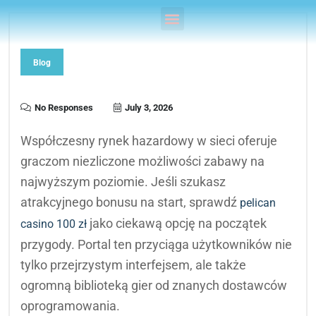
Blog
No Responses
July 3, 2026
Współczesny rynek hazardowy w sieci oferuje
graczom niezliczone możliwości zabawy na
najwyższym poziomie. Jeśli szukasz
atrakcyjnego bonusu na start, sprawdź
pelican
jako ciekawą opcję na początek
casino 100 zł
przygody. Portal ten przyciąga użytkowników nie
tylko przejrzystym interfejsem, ale także
ogromną biblioteką gier od znanych dostawców
oprogramowania.