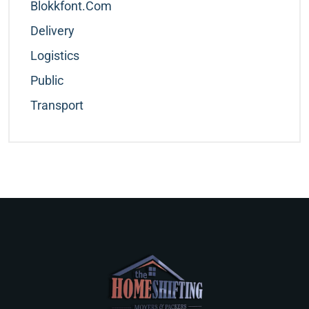
Blokkfont.com
Delivery
Logistics
Public
Transport