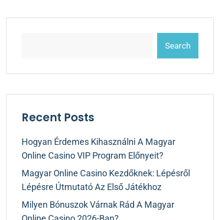
Search
Recent Posts
Hogyan Érdemes Kihasználni A Magyar
Online Casino VIP Program Előnyeit?
Magyar Online Casino Kezdőknek: Lépésről
Lépésre Útmutató Az Első Játékhoz
Milyen Bónuszok Várnak Rád A Magyar
Online Casino 2026-Ban?