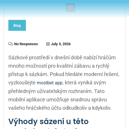
Blog
No Responses
July 3, 2026
Sázkové prostředí v dnešní době nabízí hráčům
mnoho možností pro kvalitní zábavu a rychlý
přístup k sázkám. Pokud hledáte moderní řešení,
vyzkoušejte
, která vyniká svým
mostbet app
přehledným uživatelským rozhraním. Tato
mobilní aplikace umožňuje snadnou správu
vašeho hráčského účtu odkudkoliv a kdykoliv.
Výhody sázení u této