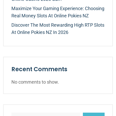
Maximize Your Gaming Experience: Choosing
Real Money Slots At Online Pokies NZ
Discover The Most Rewarding High RTP Slots
At Online Pokies NZ In 2026
Recent Comments
No comments to show.