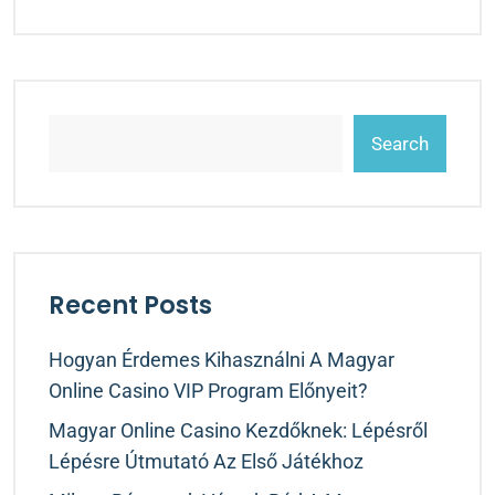
Search
Recent Posts
Hogyan Érdemes Kihasználni A Magyar
Online Casino VIP Program Előnyeit?
Magyar Online Casino Kezdőknek: Lépésről
Lépésre Útmutató Az Első Játékhoz