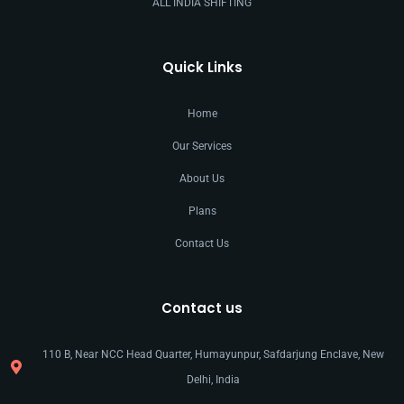
ALL INDIA SHIFTING
Quick Links
Home
Our Services
About Us
Plans
Contact Us
Contact us
110 B, Near NCC Head Quarter, Humayunpur, Safdarjung Enclave, New
Delhi, India