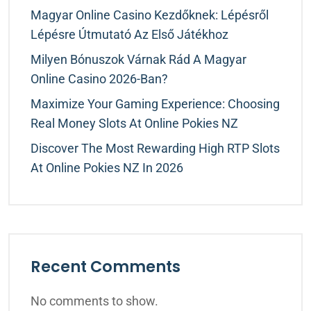
Magyar Online Casino Kezdőknek: Lépésről
Lépésre Útmutató Az Első Játékhoz
Milyen Bónuszok Várnak Rád A Magyar
Online Casino 2026-Ban?
Maximize Your Gaming Experience: Choosing
Real Money Slots At Online Pokies NZ
Discover The Most Rewarding High RTP Slots
At Online Pokies NZ In 2026
Recent Comments
No comments to show.