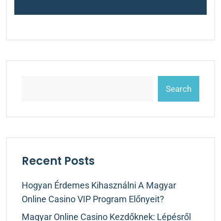
Search
Recent Posts
Hogyan Érdemes Kihasználni A Magyar
Online Casino VIP Program Előnyeit?
Magyar Online Casino Kezdőknek: Lépésről