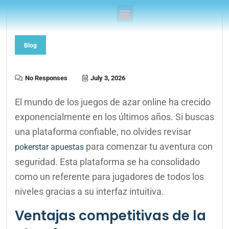
Blog
No Responses
July 3, 2026
El mundo de los juegos de azar online ha crecido
exponencialmente en los últimos años. Si buscas
una plataforma confiable, no olvides revisar
para comenzar tu aventura con
pokerstar apuestas
seguridad. Esta plataforma se ha consolidado
como un referente para jugadores de todos los
niveles gracias a su interfaz intuitiva.
Ventajas competitivas de la