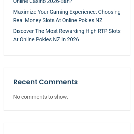
Online Casino 2026-Ban?
Maximize Your Gaming Experience: Choosing
Real Money Slots At Online Pokies NZ
Discover The Most Rewarding High RTP Slots
At Online Pokies NZ In 2026
Recent Comments
No comments to show.