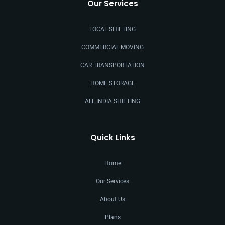
Our Services
LOCAL SHIFTING
COMMERCIAL MOVING
CAR TRANSPORTATION
HOME STORAGE
ALL INDIA SHIFTING
Quick Links
Home
Our Services
About Us
Plans