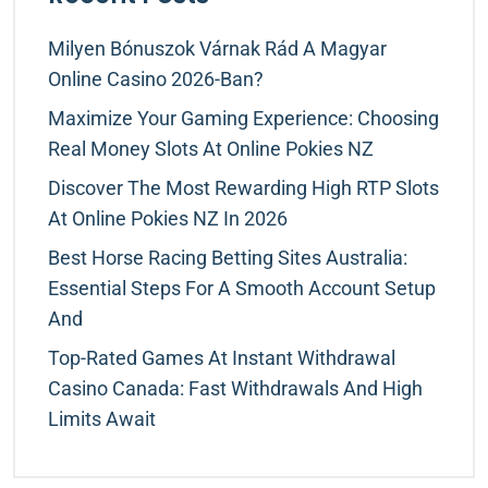
Milyen Bónuszok Várnak Rád A Magyar
Online Casino 2026-Ban?
Maximize Your Gaming Experience: Choosing
Real Money Slots At Online Pokies NZ
Discover The Most Rewarding High RTP Slots
At Online Pokies NZ In 2026
Best Horse Racing Betting Sites Australia:
Essential Steps For A Smooth Account Setup
And
Top-Rated Games At Instant Withdrawal
Casino Canada: Fast Withdrawals And High
Limits Await