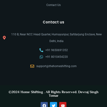
Contact Us
Contact us
110 B, Near NCC Head Quarter, Humayunpur, Safdarjung Enclave, New
Delhi, India
+91 9650691352
+91 8010454220
support@thehomeshifting.com
y
©2024
Home Shifting
. All Rights Reserved.
Devraj Singh
t
Tomar
a