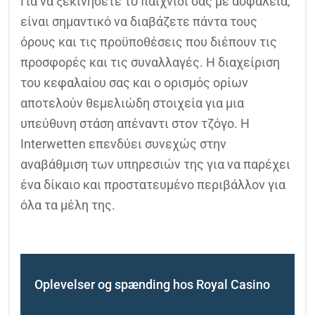
Για να ξεκινήσετε το παιχνίδι σας με ασφάλεια,
είναι σημαντικό να διαβάζετε πάντα τους
όρους και τις προϋποθέσεις που διέπουν τις
προσφορές και τις συναλλαγές. Η διαχείριση
του κεφαλαίου σας και ο ορισμός ορίων
αποτελούν θεμελιώδη στοιχεία για μια
υπεύθυνη στάση απέναντι στον τζόγο. Η
Interwetten επενδύει συνεχώς στην
αναβάθμιση των υπηρεσιών της για να παρέχει
ένα δίκαιο και προστατευμένο περιβάλλον για
όλα τα μέλη της.
Oplevelser og spænding hos Royal Casino