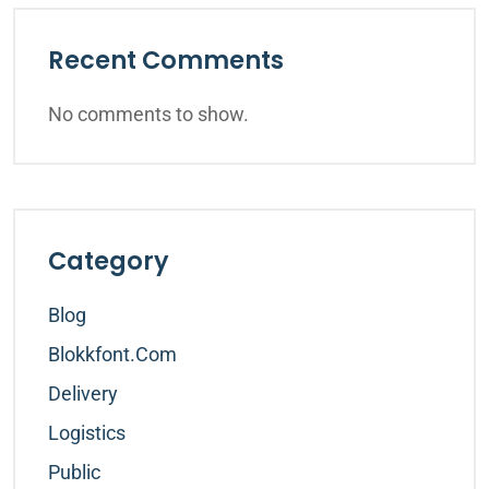
Recent Comments
No comments to show.
Category
Blog
Blokkfont.com
Delivery
Logistics
Public