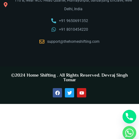
110 B, Near NCC Head Quarter, Humayunpur, Safdarjung Enclave, New
Delhi, India
+91 9650691352
+91 8010454220
support@thehomeshifting.com
y
©2024
Home Shifting
. All Rights Reserved.
Devraj Singh
t
Tomar
a
h
c
e
d
i
H