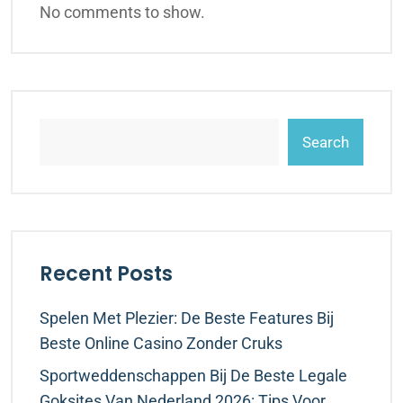
No comments to show.
Search
Recent Posts
Spelen Met Plezier: De Beste Features Bij
Beste Online Casino Zonder Cruks
Sportweddenschappen Bij De Beste Legale
Goksites Van Nederland 2026: Tips Voor