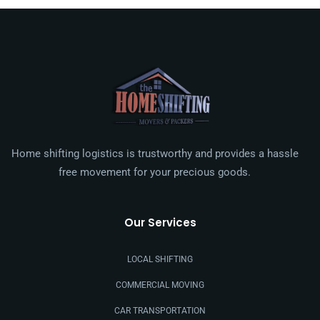
Home shifting logistics is trustworthy and provides a hassle
free movement for your precious goods.
Our Services
LOCAL SHIFTING
COMMERCIAL MOVING
CAR TRANSPORTATION