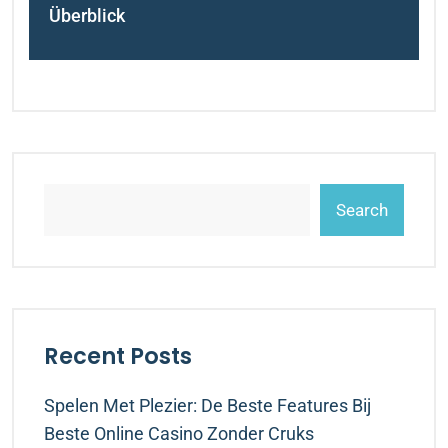
Überblick
Search
Recent Posts
Spelen Met Plezier: De Beste Features Bij
Beste Online Casino Zonder Cruks