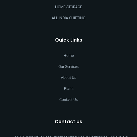
HOME STORAGE
ALL INDIA SHIFTING
Quick Links
Home
Our Services
About Us
Plans
Contact Us
Contact us