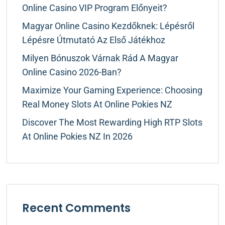
Online Casino VIP Program Előnyeit?
Magyar Online Casino Kezdőknek: Lépésről
Lépésre Útmutató Az Első Játékhoz
Milyen Bónuszok Várnak Rád A Magyar
Online Casino 2026-Ban?
Maximize Your Gaming Experience: Choosing
Real Money Slots At Online Pokies NZ
Discover The Most Rewarding High RTP Slots
At Online Pokies NZ In 2026
Recent Comments