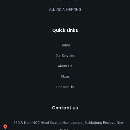
ALL INDIA SHIFTING
Quick Links
Home
Our Services
About Us
Plans
Contact Us
Contact us
110 B, Near NCC Head Quarter, Humayunpur, Safdarjung Enclave, New