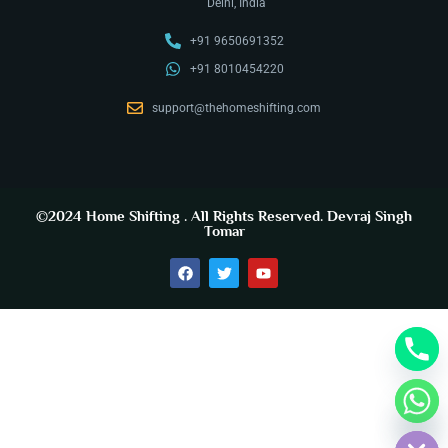
Delhi, India
+91 9650691352
+91 8010454220
support@thehomeshifting.com
y
©2024
Home Shifting
. All Rights Reserved.
Devraj Singh
t
Tomar
a
h
c
e
d
i
H