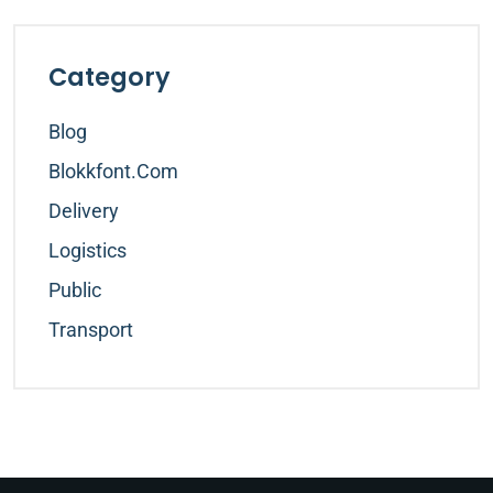
Category
Blog
Blokkfont.com
Delivery
Logistics
Public
Transport