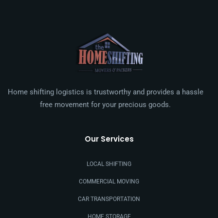
Home shifting logistics is trustworthy and provides a hassle
free movement for your precious goods.
Our Services
LOCAL SHIFTING
COMMERCIAL MOVING
CAR TRANSPORTATION
HOME STORAGE