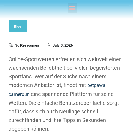
Blog
No Responses
July 3, 2026
Online-Sportwetten erfreuen sich weltweit einer
wachsenden Beliebtheit bei vielen begeisterten
Sportfans. Wer auf der Suche nach einem
modernen Anbieter ist, findet mit
betpawa
eine spannende Plattform für seine
cameroun
Wetten. Die einfache Benutzeroberfläche sorgt
dafür, dass sich auch Neulinge schnell
zurechtfinden und ihre Tipps in Sekunden
abgeben können.