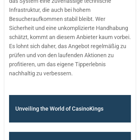
das System eine zuverlässige technische
Infrastruktur, die auch bei hohem
Besucheraufkommen stabil bleibt. Wer
Sicherheit und eine unkomplizierte Handhabung
schätzt, kommt an diesem Anbieter kaum vorbei.
Es lohnt sich daher, das Angebot regelmäßig zu
prüfen und von den laufenden Aktionen zu
profitieren, um das eigene Tipperlebnis
nachhaltig zu verbessern.
Unveiling the World of CasinoKings